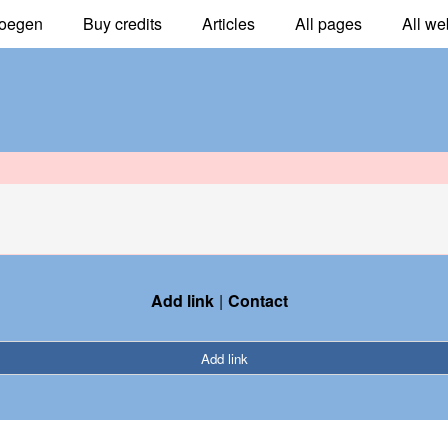
oegen
Buy credits
Articles
All pages
All we
Add link
Contact
Add link